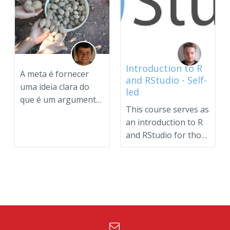
Introduction to R
A meta é fornecer
and RStudio - Self-
uma ideia clara do
led
que é um argumento
This course serves as
baseado em
an introduction to R
evidências e ...
and RStudio for those
interested in s...